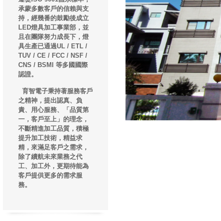
承蒙多數客戶的信賴與支
持，經幾番的鼓勵後成立
LED燈具加工事業部，並
且在團隊努力成長下，燈
具生產已通過UL / ETL /
TUV / CE / FCC / NSF /
CNS / BSMI 等多國國際
認證。
育智電子秉持著服務客戶
之精神，提出認真、負
責、用心服務、「品質第
一，客戶至上」的理念，
不斷精進加工品質，積極
提升加工技術，精益求
精，來滿足客戶之需求，
除了續航未來業務之代
工、加工外，更期待能為
客戶提供更多的需求服
務。