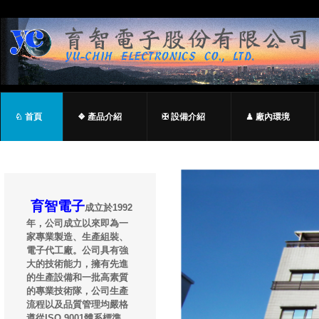
♘ 首頁
❖ 產品介紹
✠ 設備介紹
♟ 廠內環境
育智電子
成立於1992
年，公司成立以來即為一
家專業製造、生產組裝、
電子代工廠。公司具有強
大的技術能力，擁有先進
的生產設備和一批高素質
的專業技術隊，公司生產
流程以及品質管理均嚴格
遵從ISO 9001體系標準，